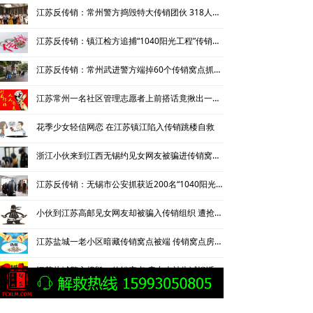
江苏反传销：常州警方捣毁特大传销团伙 318人在生日宴会上被抓
江苏反传销：镇江检方追捕“1040阳光工程”传销组织头目
江苏反传销：常州武进警方端掉60个传销窝点抓获54名涉案嫌疑人
江苏常州一名社区管理志愿者上前搭话竟揪出一传销团伙
花季少女轻信网恋 在江苏镇江陷入传销跳楼自救
浙江小伙来到江西无锡约见女网友被骗进传销窝点干起传销
江苏反传销：无锡市公安抓获近200名“1040阳光工程”传销人员
小伙到江苏高邮见女网友却被骗入传销组织 遭抢劫14.8万元
江苏盐城一老小区暗藏传销窝点被端 传销窝点房东被告诫谈话
江苏盐城警方捣毁一传销窝点 房东也被告诫谈话
优秀民企南京中脉涉嫌传销：天价内衣销售要靠“拉人头”？