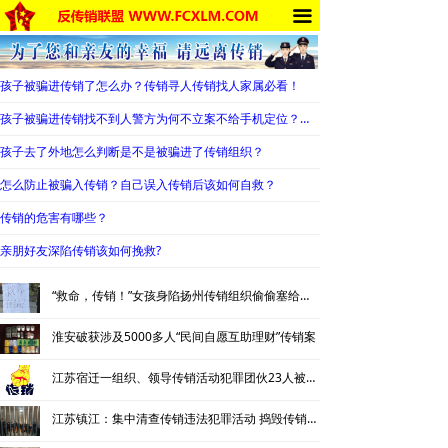
끀
首页
法律法规
孩子被骗进传销了怎么办？传销寻人传销找人家属必看！
反传销动态
孩子被骗进传销找不到人警方为何不立案不给手机定位？警察不管怎么办？
孩子去了外地怎么判断是不是被骗进了传销组织？
受害者讲述
怎么防止被骗入传销？自己误入传销后该如何自救？
反传销故事
传销的危害有哪些？
反传销杂谈
亲朋好友深陷传销该如何挽救?
传销的危害
“救命，传销！”女孩身陷扬州传销组织偷偷塞给交警一张纸条获救
大学生专栏
淮安破获涉及5000多人“民间自愿互助理财”传销案
江苏宿迁一组织、领导传销活动犯罪团伙23人被判刑
死人事件
江苏镇江：集中清查传销违法犯罪活动 捣毁传销窝点47个
南派传销