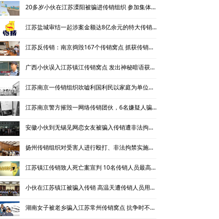
20多岁小伙在江苏溧阳被骗进传销组织 参加集体活动时不幸溺亡
江苏盐城审结一起涉案金额达8亿余元的特大传销案 16人获刑
江苏反传销：南京捣毁167个传销窝点 抓获传销人员376人
广西小伙误入江苏镇江传销窝点 发出神秘暗语获解救
江苏南京一传销组织吹嘘利国利民以家庭为单位洗脑
江苏南京警方摧毁一网络传销团伙，6名嫌疑人骗了3000余万元
安徽小伙到无锡见网恋女友被骗入传销遭非法拘禁 40多天没见过太阳
扬州传销组织对受害人进行殴打、非法拘禁实施抢劫 53人受审
江苏镇江传销致人死亡案宣判 10名传销人员最高被判无期徒刑
小伙在江苏镇江被骗入传销 高温天遭传销人员用多层棉被捂盖热死
湖南女子被老乡骗入江苏常州传销窝点 抗争时不小心捅死传销头目