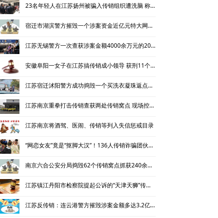
23名年轻人在江苏扬州被骗入传销组织遭洗脑 称投资2900能挣290万
北派传销
宿迁市湖滨警方摧毁一个涉案资金近亿元特大网络传销团伙
网络传销
江苏无锡警方一次查获涉案金额4000余万元的200余名传销人员
精神传销
安徽阜阳一女子在江苏搞传销成小领导 获刑11个月并处罚金3000元
求助专区
江苏宿迁沭阳警方成功捣毁一个买洗衣凝珠返点拉人头的传销团伙
传销骗术
江苏南京重拳打击传销查获两处传销窝点 现场控制21名疑似传销人员
相关处罚
江苏南京将酒驾、医闹、传销等列入失信惩戒目录
揭秘传销
“网恋女友”竟是“抠脚大汉”！136人传销诈骗团伙被江苏苏州警方连锅端
南京六合公安分局捣毁62个传销窝点抓获240余名传销人员
江苏镇江丹阳市检察院提起公诉的“天津天狮”传销组织案34名被告人一审宣判
江苏反传销：连云港警方摧毁涉案金额多达3.2亿元的特大传销团伙