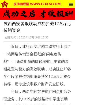
끀
首页
法律法规
陕西西安警银联动成功拦截12.5万元
反传销动态
传销资金
受害者讲述
创建时间：
2025年12月16日
16:35
近日，建行西安浐灞二路支行上演了
反传销杂谈
一场网络传销资金拦截的“闪电攻防
传销的危害
战”——凭借柜员的敏锐洞察、主管的果
死人事件
断处置与警方的高效联动，成功阻止19岁
学生段某被传销组织裹挟的12.5万元资金
传销的种类
转移，用专业筑牢客户财产安全防线。
南派传销
当日，两名年轻客户前往网点柜台办
理业务，其中19岁的段某持中学生资助
北派传销