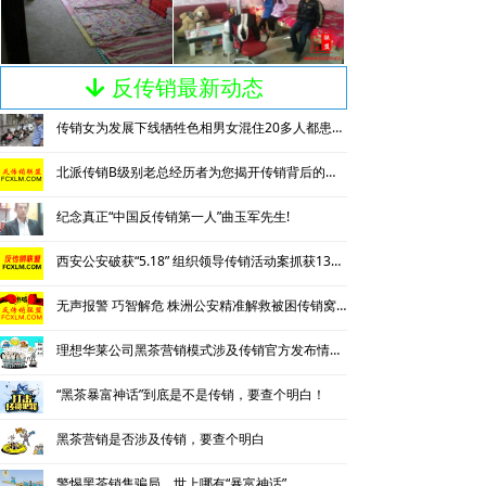
反传销最新动态
녓
传销女为发展下线牺牲色相男女混住20多人都患上肺结核
北派传销B级别老总经历者为您揭开传销背后的神秘
纪念真正“中国反传销第一人”曲玉军先生!
西安公安破获“5.18” 组织领导传销活动案抓获130名涉传人员
无声报警 巧智解危 株洲公安精准解救被困传销窝点人员
理想华莱公司黑茶营销模式涉及传销官方发布情况通报
“黑茶暴富神话”到底是不是传销，要查个明白！
黑茶营销是否涉及传销，要查个明白
警惕黑茶销售骗局，世上哪有“暴富神话”