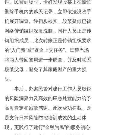
钟。民警到场时，恰好发现段某正在慌忙
揭秘传销
删除手机内的聊天记录，立即依法没收手
机展开调查。经初步核实，段某疑似已被
直销与传销详解
网络传销组织深度洗脑，同行人员正是传
反传销论坛
销组织成员，此次转账正是传销组织要求
反传销问答
的“入门费”或“资金上交任务”。民警当场
将两人带回警局进一步调查，并及时联系
段某父母，避免了其家庭财产的重大损
失。
事后，办案民警对建行工作人员敏锐
的风险洞察力及高效的应急处置能力给予
高度肯定和诚挚感谢。此次成功拦截，既
是支行日常风险防控培训成效的生动体
现，更践行了建行“金融为民”的服务初心