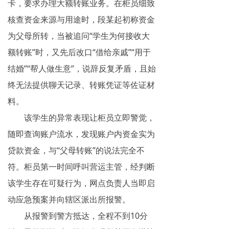
卡，要求办理大额转账业务。在柜员细致
网络传销
核查资金来源与用途时，段某起初称资金
精神传销
为父母所转，当被追问“学生为何接收大
额转账”时，又先后改口“借给亲戚”“用于
求助专区
结婚”“帮人做生意”，说辞反复矛盾，且始
大学生专栏
终无法提供聊天记录、转账凭证等佐证材
料。
传销骗术
该学生的异常表现让柜员立即警觉，
相关处罚
随即查询账户流水，发现账户内资金实为
传销案例
贷款资金，与“父母转账”的说法完全不
符。柜员第一时间呼叫营运主管，经判断
违规直销
该学生存在可疑行为，网点负责人当即启
涉传公司
动应急预案并向辖区派出所报警。
从报警到警方抵达，全程不到10分
专家论点