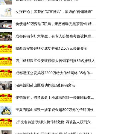
女报评论 | 黑茶的“暴富神话”，浓浓的“传销味道”
负债超60万深陷“茶”局，亲历者曝光黑茶营销“精神控制”法
成都传销专盯大学生，有专人扮警察考验被抓后话术
陕西西安警银联动成功拦截12.5万元传销资金
四川成都温江公安破获特大传销案刑拘35名嫌疑人
成都温江公安捣毁2300万特大传销网络 35名传销骨干被刑拘
湖南益阳赫山区成功捣毁2处传销窝点
传销敛财，拘禁索命丨松滋法院对一传销团伙数罪并罚，主犯获重刑
宁夏石嘴山摧毁一涉案资金超800万元的传销团伙
以“改名转运”为噱头搞传销敛财 四被告人获刑六年并处罚金