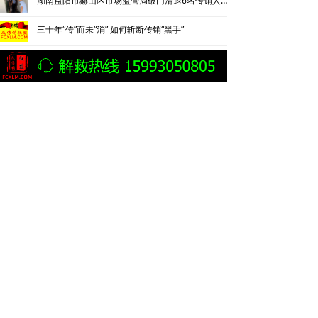
湖南益阳市赫山区市场监管局破门清退6名传销人员
三十年“传”而未“消” 如何斩断传销“黑手”
云南曲靖警方披露一起传销案件侦破细节：24岁男子因不顺从遭折磨致死
北京平谷捣毁一传销窝点
警惕打着心理疗愈名义的“精神传销”
蕉城区人民检察院提起公诉的一起“投资型”组织、领导传销活动案
内蒙古乌兰察布市集宁警方捣毁传销窝点解救两名被非法拘禁人员
桂林警方侦破一起以“游戏挂机打金”为幌子的网络传销案
湖北一传销案嫌疑人为脱罪花840万买通公安局长等人
传销案主犯花840万找关系向公安局长、支队长、大队长行贿
贵阳清镇检察逮捕8名传销组织首要分子和骨干成员