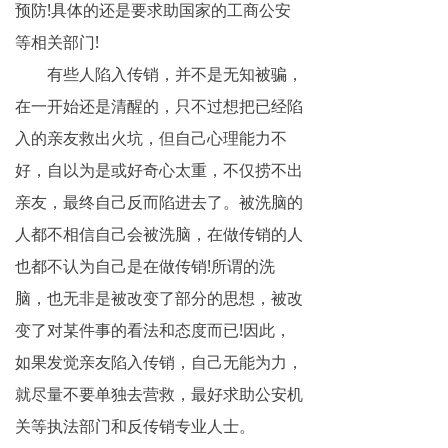
预防!具体的还是要求助国家的工商公安
网络传销
等相关部门!
精神传销
有些人陷入传销，并不是无知被骗，
在一开始还是清醒的，只不过想把已经陷
求助专区
入的亲友救出火坑，但自己心理能力不
大学生专栏
好，自以为是或好奇心太重，不仅捞不出
亲友，最终自己反而陷进去了。被洗脑的
传销骗术
人都不相信自己会被洗脑，在做传销的人
相关处罚
也都不认为自己是在做传销!所谓的洗
传销案例
脑，也无非是被改变了部分的思想，被改
变了对某件事的看法和态度而已!因此，
违规直销
如果发觉亲友陷入传销，自己无能为力，
涉传公司
就尽量不要单独去营救，最好求助公安机
关等执法部门和反传销专业人士。
专家论点