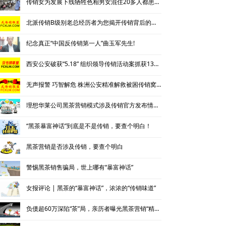
传销女为发展下线牺牲色相男女混住20多人都患上肺结核
北派传销B级别老总经历者为您揭开传销背后的神秘
纪念真正“中国反传销第一人”曲玉军先生!
西安公安破获“5.18” 组织领导传销活动案抓获130名涉传人员
无声报警 巧智解危 株洲公安精准解救被困传销窝点人员
理想华莱公司黑茶营销模式涉及传销官方发布情况通报
“黑茶暴富神话”到底是不是传销，要查个明白！
黑茶营销是否涉及传销，要查个明白
警惕黑茶销售骗局，世上哪有“暴富神话”
女报评论 | 黑茶的“暴富神话”，浓浓的“传销味道”
负债超60万深陷“茶”局，亲历者曝光黑茶营销“精神控制”法