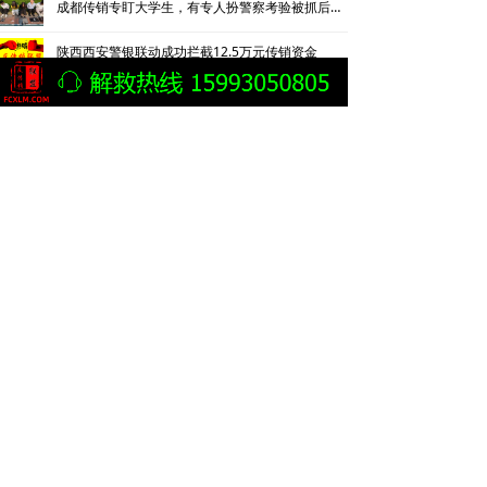
成都传销专盯大学生，有专人扮警察考验被抓后话术
陕西西安警银联动成功拦截12.5万元传销资金
四川成都温江公安破获特大传销案刑拘35名嫌疑人
成都温江公安捣毁2300万特大传销网络 35名传销骨干被刑拘
湖南益阳赫山区成功捣毁2处传销窝点
传销敛财，拘禁索命丨松滋法院对一传销团伙数罪并罚，主犯获重刑
宁夏石嘴山摧毁一涉案资金超800万元的传销团伙
以“改名转运”为噱头搞传销敛财 四被告人获刑六年并处罚金
湖南益阳市赫山区市场监管局破门清退6名传销人员
三十年“传”而未“消” 如何斩断传销“黑手”
云南曲靖警方披露一起传销案件侦破细节：24岁男子因不顺从遭折磨致死