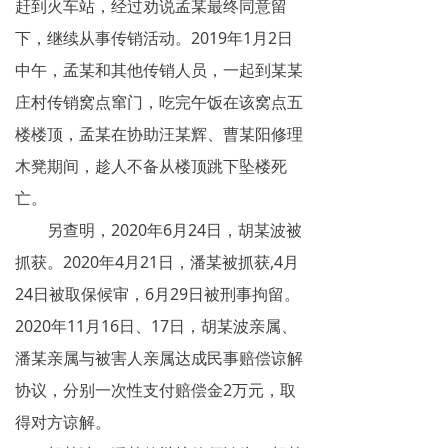
赶到火车站，经过劝说孟某最终同意留
下，继续从事传销活动。2019年1月2日
中午，孟某和其他传销人员，一起到某某
庄村传销窝点窜门，吃完午饭在该窝点五
楼楼顶，孟某在协助汪某辉、曹某阳修理
木凳期间，趁人不备从楼顶跳下坠楼死
亡。
另查明，2020年6月24日，胡某波被
抓获。2020年4月21日，潘某被抓获,4月
24日被取保候审，6月29日被刑事拘留。
2020年11月16日、17日，胡某波亲属、
潘某亲属与被害人亲属达成民事赔偿谅解
协议，分别一次性支付赔偿金2万元，取
得对方谅解。