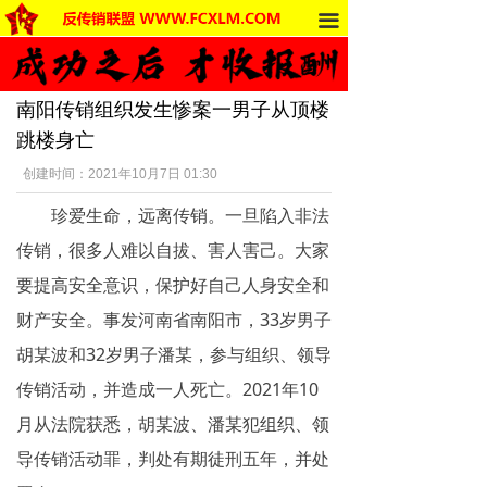
끀
首页
法律法规
南阳传销组织发生惨案一男子从顶楼
反传销动态
跳楼身亡
受害者讲述
创建时间：
2021年10月7日
01:30
珍爱生命，远离传销。一旦陷入非法
反传销杂谈
传销，很多人难以自拔、害人害己。大家
传销的危害
要提高安全意识，保护好自己人身安全和
死人事件
财产安全。事发河南省南阳市，33岁男子
胡某波和32岁男子潘某，参与组织、领导
传销的种类
传销活动，并造成一人死亡。2021年10
南派传销
月从法院获悉，胡某波、潘某犯组织、领
导传销活动罪，判处有期徒刑五年，并处
北派传销