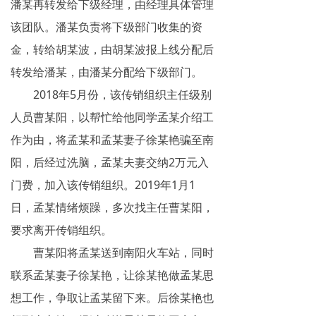
潘某再转发给下级经理，由经理具体管理
该团队。潘某负责将下级部门收集的资
金，转给胡某波，由胡某波报上线分配后
转发给潘某，由潘某分配给下级部门。
2018年5月份，该传销组织主任级别
人员曹某阳，以帮忙给他同学孟某介绍工
作为由，将孟某和孟某妻子徐某艳骗至南
阳，后经过洗脑，孟某夫妻交纳2万元入
门费，加入该传销组织。2019年1月1
日，孟某情绪烦躁，多次找主任曹某阳，
要求离开传销组织。
曹某阳将孟某送到南阳火车站，同时
联系孟某妻子徐某艳，让徐某艳做孟某思
想工作，争取让孟某留下来。后徐某艳也