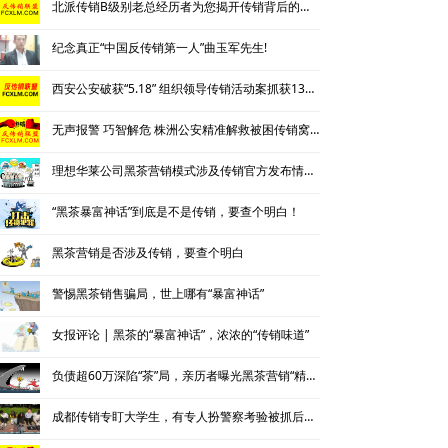
北派传销B级别老总经历者为您揭开传销背后的神秘
纪念真正“中国反传销第一人”曲玉军先生!
西安公安破获“5.18” 组织领导传销活动案抓获130名涉传人员
无声报警 巧智解危 株洲公安精准解救被困传销窝点人员
理想华莱公司黑茶营销模式涉及传销官方发布情况通报
“黑茶暴富神话”到底是不是传销，要查个明白！
黑茶营销是否涉及传销，要查个明白
警惕黑茶销售骗局，世上哪有“暴富神话”
女报评论 | 黑茶的“暴富神话”，浓浓的“传销味道”
负债超60万深陷“茶”局，亲历者曝光黑茶营销“精神控制”法
成都传销专盯大学生，有专人扮警察考验被抓后话术