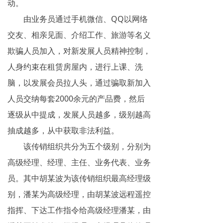
动。
揭秘传销
由业务员通过手机微信、QQ以网络
交友、相亲见面、介绍工作、旅游等名义
直销与传销详解
欺骗人员加入，对新发展人员精神控制，
反传销论坛
人身约束在租赁房屋内，进行上课、洗
反传销问答
脑，以发展会员拉人头，通过骗取新加入
人员交纳每套2000余元的产品费，然后
逐级从中提成，发展人员越多，级别越高
抽成越多，从中获取非法利益。
该传销组织共分为五个级别，分别为
高级经理、经理、主任、业务代表、业务
员。其中胡某波为该传销组织最高经理级
别，潘某为高级经理，由胡某波远程遥控
指挥、下达工作指令给高级经理潘某，由