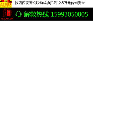
陕西西安警银联动成功拦截12.5万元传销资金
四川成都温江公安破获特大传销案刑拘35名嫌疑人
成都温江公安捣毁2300万特大传销网络 35名传销骨干被刑拘
湖南益阳赫山区成功捣毁2处传销窝点
传销敛财，拘禁索命丨松滋法院对一传销团伙数罪并罚，主犯获重刑
宁夏石嘴山摧毁一涉案资金超800万元的传销团伙
以“改名转运”为噱头搞传销敛财 四被告人获刑六年并处罚金
湖南益阳市赫山区市场监管局破门清退6名传销人员
三十年“传”而未“消” 如何斩断传销“黑手”
云南曲靖警方披露一起传销案件侦破细节：24岁男子因不顺从遭折磨致死
北京平谷捣毁一传销窝点