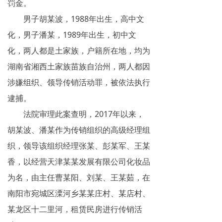
罚金。
网络传销
男子胡某波，1988年出生，高中文
精神传销
化，男子潘某，1989年出生，初中文
化，两人都是土家族，户籍所在地，均为
求助专区
湖南省湘西土家族苗族自治州，两人都因
大学生专栏
涉嫌组织、领导传销活动罪，被依法执行
逮捕。
传销骗术
法院审理此案查明，2017年以来，
相关处罚
胡某波、潘某作为传销组织的高级经理组
传销案例
织，领导该组织经理张某、彭某军、王某
香，以经营天津某某发展有限公司化妆品
违规直销
为名，由主任曹某阳、刘某、王某茹，在
涉传公司
南阳市宛城区溧河乡某某庄村、某店村、
某龙区十二里河，租赁民房进行传销活
专家论点